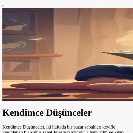
Kendimce Düşünceler
Kendimce Düşünceler, iki haftada bir pazar sabahları keyifle
yayınlanan bir kültür-sanat-felsefe fanzinidir. İlham, film ve kitap