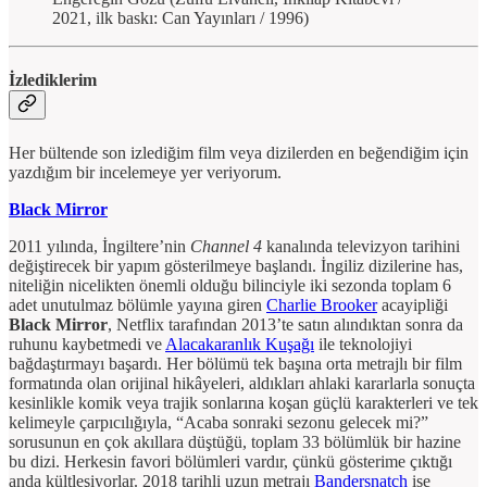
2021, ilk baskı: Can Yayınları / 1996)
İzlediklerim
Her bültende son izlediğim film veya dizilerden en beğendiğim için
yazdığım bir incelemeye yer veriyorum.
Black Mirror
2011 yılında, İngiltere’nin
Channel 4
kanalında televizyon tarihini
değiştirecek bir yapım gösterilmeye başlandı. İngiliz dizilerine has,
niteliğin nicelikten önemli olduğu bilinciyle iki sezonda toplam 6
adet unutulmaz bölümle yayına giren
Charlie Brooker
acayipliği
Black Mirror
, Netflix tarafından 2013’te satın alındıktan sonra da
ruhunu kaybetmedi ve
Alacakaranlık Kuşağı
ile teknolojiyi
bağdaştırmayı başardı. Her bölümü tek başına orta metrajlı bir film
formatında olan orijinal hikâyeleri, aldıkları ahlaki kararlarla sonuçta
kesinlikle komik veya trajik sonlarına koşan güçlü karakterleri ve tek
kelimeyle çarpıcılığıyla, “Acaba sonraki sezonu gelecek mi?”
sorusunun en çok akıllara düştüğü, toplam 33 bölümlük bir hazine
bu dizi. Herkesin favori bölümleri vardır, çünkü gösterime çıktığı
anda kültleşiyorlar. 2018 tarihli uzun metrajı
Bandersnatch
ise