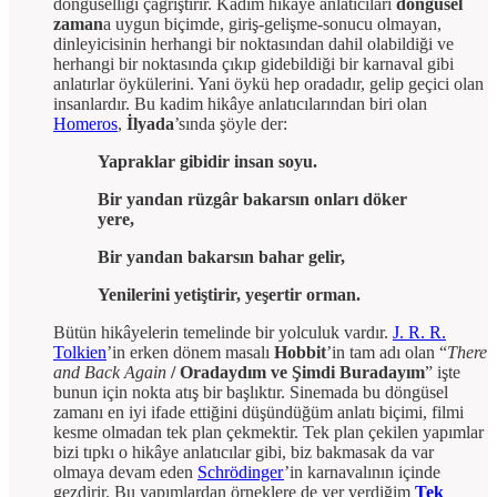
döngüselliği çağrıştırır. Kadim hikâye anlatıcıları
döngüsel
zaman
a uygun biçimde, giriş-gelişme-sonucu olmayan,
dinleyicisinin herhangi bir noktasından dahil olabildiği ve
herhangi bir noktasında çıkıp gidebildiği bir karnaval gibi
anlatırlar öykülerini. Yani öykü hep oradadır, gelip geçici olan
insanlardır. Bu kadim hikâye anlatıcılarından biri olan
Homeros
,
İlyada
’sında şöyle der:
Yapraklar gibidir insan soyu.
Bir yandan rüzgâr bakarsın onları döker
yere,
Bir yandan bakarsın bahar gelir,
Yenilerini yetiştirir, yeşertir orman.
Bütün hikâyelerin temelinde bir yolculuk vardır.
J. R. R.
Tolkien
’in erken dönem masalı
Hobbit
’in tam adı olan “
There
and Back Again
/
Oradaydım ve Şimdi Buradayım
” işte
bunun için nokta atış bir başlıktır. Sinemada bu döngüsel
zamanı en iyi ifade ettiğini düşündüğüm anlatı biçimi, filmi
kesme olmadan tek plan çekmektir. Tek plan çekilen yapımlar
bizi tıpkı o hikâye anlatıcılar gibi, biz bakmasak da var
olmaya devam eden
Schrödinger
’in karnavalının içinde
gezdirir. Bu yapımlardan örneklere de yer verdiğim
Tek