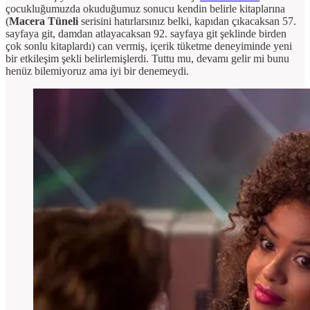
çocukluğumuzda okuduğumuz sonucu kendin belirle kitaplarına
(
Macera Tüneli
serisini hatırlarsınız belki, kapıdan çıkacaksan 57.
sayfaya git, damdan atlayacaksan 92. sayfaya git şeklinde birden
çok sonlu kitaplardı) can vermiş, içerik tüketme deneyiminde yeni
bir etkileşim şekli belirlemişlerdi. Tuttu mu, devamı gelir mi bunu
henüz bilemiyoruz ama iyi bir denemeydi.