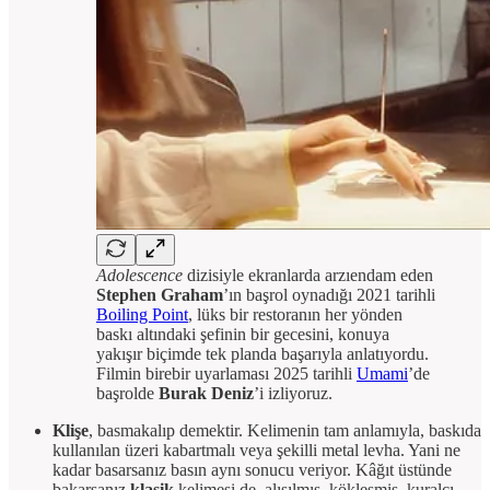
Adolescence
dizisiyle ekranlarda arzıendam eden
Stephen Graham
’ın başrol oynadığı 2021 tarihli
Boiling Point
, lüks bir restoranın her yönden
baskı altındaki şefinin bir gecesini, konuya
yakışır biçimde tek planda başarıyla anlatıyordu.
Filmin birebir uyarlaması 2025 tarihli
Umami
’de
başrolde
Burak Deniz
’i izliyoruz.
Klişe
, basmakalıp demektir. Kelimenin tam anlamıyla, baskıda
kullanılan üzeri kabartmalı veya şekilli metal levha. Yani ne
kadar basarsanız basın aynı sonucu veriyor. Kâğıt üstünde
bakarsanız
klasik
kelimesi de, alışılmış, kökleşmiş, kuralcı