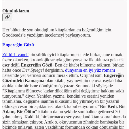
Okuduklarım
Her bültende son okuduğum kitaplardan en beğendiğim için
Goodreads’e yazdığım incelemeyi paylaşıyorum.
Engereğin Gözü
Zülfü Livaneli
'nin sürükleyici kitaplarını senede birkaç tane olmak
üzere okurken, kronolojik sırayla gitmiyorsanız ilk aklınıza gelecek
eser değil
Engereğin Gözü
. Ben de kitabı bilmeme rağmen, birkaç
hafta önce
Der Spiegel
dergisinin,
dünyanın en iyi yüz romanı
listesinde yer vermesi sonucu merak ettim. Orijinal ismi
Engereğin
Gözündeki Kamaşma
olan kitabı, yayınevinin de uyarısıyla daha
akılda kalır bir isme dönüştürmüş yazar. Sonundaki söyleşide
"Kitaplarımı ölünceye kadar dilediğim gibi değiştirme hakkını saklı
tutuyorum," diyor. Yeniden yazma, kendini ve eserini yeniden
tanımlama, değişime inanma ülküsünü hiç yitirmeyen bir yazarın
oldukça cesur bir açıklaması olarak kabul ediyorum. "
Bir Kedi, Bir
Adam, Bir Ölüm
" kitabını da bu şekilde son haline getirmesi 30
yılını almış. Kaldı ki, bir kurmaca eser yayınlandıktan sonra biraz da
sizin olmaktan çıkıyor. Artık o, okuyucunun zihninde bambaşka bir
biçimde tınlayan, zaten yazdığınız formundan çoktan dönüşmüş bir