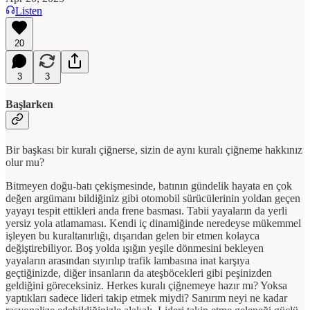
Listen
20
3
3
Başlarken
Bir başkası bir kuralı çiğnerse, sizin de aynı kuralı çiğneme hakkınız
olur mu?
Bitmeyen doğu-batı çekişmesinde, batının gündelik hayata en çok
değen argümanı bildiğiniz gibi otomobil sürücülerinin yoldan geçen
yayayı tespit ettikleri anda frene basması. Tabii yayaların da yerli
yersiz yola atlamaması. Kendi iç dinamiğinde neredeyse mükemmel
işleyen bu kuraltanırlığı, dışarıdan gelen bir etmen kolayca
değiştirebiliyor. Boş yolda ışığın yeşile dönmesini bekleyen
yayaların arasından sıyırılıp trafik lambasına inat karşıya
geçtiğinizde, diğer insanların da ateşböcekleri gibi peşinizden
geldiğini göreceksiniz. Herkes kuralı çiğnemeye hazır mı? Yoksa
yaptıkları sadece lideri takip etmek miydi? Sanırım neyi ne kadar