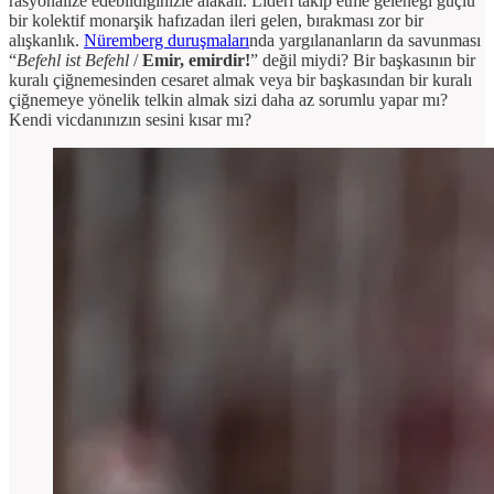
rasyonalize edebildiğinizle alakalı. Lideri takip etme geleneği güçlü
bir kolektif monarşik hafızadan ileri gelen, bırakması zor bir
alışkanlık.
Nüremberg duruşmaları
nda yargılananların da savunması
“
Befehl ist Befehl
/
Emir, emirdir!
” değil miydi? Bir başkasının bir
kuralı çiğnemesinden cesaret almak veya bir başkasından bir kuralı
çiğnemeye yönelik telkin almak sizi daha az sorumlu yapar mı?
Kendi vicdanınızın sesini kısar mı?