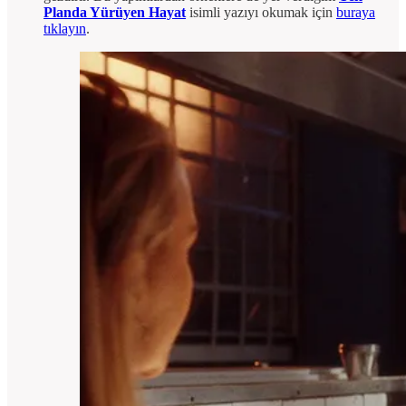
Planda Yürüyen Hayat
isimli yazıyı okumak için
buraya
tıklayın
.