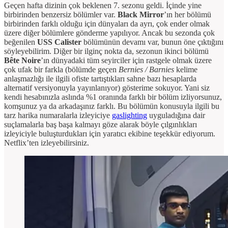
Geçen hafta dizinin çok beklenen 7. sezonu geldi. İçinde yine
birbirinden benzersiz bölümler var.
Black Mirror
’ın her bölümü
birbirinden farklı olduğu için dünyaları da ayrı, çok ender olmak
üzere diğer bölümlere gönderme yapılıyor. Ancak bu sezonda çok
beğenilen
USS Calister
bölümünün devamı var, bunun öne çıktığını
söyleyebilirim. Diğer bir ilginç nokta da, sezonun ikinci bölümü
Bête Noire
’ın dünyadaki tüm seyirciler için rastgele olmak üzere
çok ufak bir farkla (bölümde geçen
Bernies / Barnies
kelime
anlaşmazlığı ile ilgili ofiste tartıştıkları sahne bazı hesaplarda
alternatif versiyonuyla yayınlanıyor) gösterime sokuyor. Yani siz
kendi hesabınızla aslında %1 oranında farklı bir bölüm izliyorsunuz,
komşunuz ya da arkadaşınız farklı. Bu bölümün konusuyla ilgili bu
tarz harika numaralarla izleyiciye
gaslighting
uyguladığına dair
suçlamalarla baş başa kalmayı göze alarak böyle çılgınlıkları
izleyiciyle buluşturdukları için yaratıcı ekibine teşekkür ediyorum.
Netflix’ten izleyebilirsiniz.