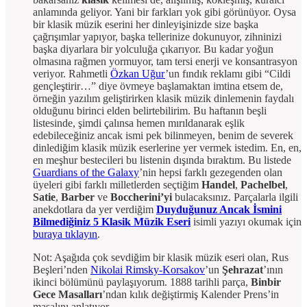
anlamında geliyor. Yani bir farkları yok gibi görünüyor. Oysa
bir klasik müzik eserini her dinleyişinizde size başka
çağrışımlar yapıyor, başka tellerinize dokunuyor, zihninizi
başka diyarlara bir yolculuğa çıkarıyor. Bu kadar yoğun
olmasına rağmen yormuyor, tam tersi enerji ve konsantrasyon
veriyor. Rahmetli
Özkan Uğur
’un fındık reklamı gibi “Cildi
gençleştirir…” diye övmeye başlamaktan imtina etsem de,
örneğin yazılım geliştirirken klasik müzik dinlemenin faydalı
olduğunu birinci elden belirtebilirim. Bu haftanın beşli
listesinde, şimdi çalınsa hemen mırıldanarak eşlik
edebileceğiniz ancak ismi pek bilinmeyen, benim de severek
dinlediğim klasik müzik eserlerine yer vermek istedim. En, en,
en meşhur bestecileri bu listenin dışında bıraktım. Bu listede
Guardians of the Galaxy
’nin hepsi farklı gezegenden olan
üyeleri gibi farklı milletlerden seçtiğim
Handel
,
Pachelbel
,
Satie
,
Barber
ve
Boccherini’yi
bulacaksınız. Parçalarla ilgili
anekdotlara da yer verdiğim
Duyduğunuz Ancak İsmini
Bilmediğiniz 5 Klasik Müzik Eseri
isimli yazıyı okumak için
buraya tıklayın
.
Not: Aşağıda çok sevdiğim bir klasik müzik eseri olan, Rus
Beşleri’nden
Nikolai Rimsky-Korsakov
’un
Şehrazat
’ının
ikinci bölümünü paylaşıyorum. 1888 tarihli parça,
Binbir
Gece Masalları
’ndan kılık değiştirmiş Kalender Prens’in
masalını anlatıyor.