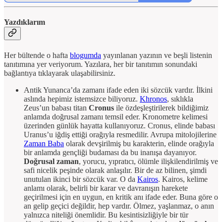
Yazdıklarım
Her bültende o hafta
blogumda
yayınlanan yazının ve beşli listenin
tanıtımına yer veriyorum. Yazılara, her bir tanıtımın sonundaki
bağlantıya tıklayarak ulaşabilirsiniz.
Antik Yunanca’da zamanı ifade eden iki sözcük vardır. İlkini
aslında hepimiz istemsizce biliyoruz.
Khronos
, sıklıkla
Zeus’un babası titan
Cronus
ile özdeşleştirilerek bildiğimiz
anlamda doğrusal zamanı temsil eder. Kronometre kelimesi
üzerinden günlük hayatta kullanıyoruz. Cronus, elinde babası
Uranus’u iğdiş ettiği orağıyla resmedilir. Avrupa mitolojilerine
Zaman Baba
olarak devşirilmiş bu karakterin, elinde orağıyla
bir anlamda gençliği budaması da bu inanışa dayanıyor.
Doğrusal zaman
, yorucu, yıpratıcı, ölümle ilişkilendirilmiş ve
safi nicelik peşinde olarak anlaşılır. Bir de az bilinen, şimdi
unutulan ikinci bir sözcük var. O da
Kairos
. Kairos, kelime
anlamı olarak, belirli bir karar ve davranışın harekete
geçirilmesi için en uygun, en kritik anı ifade eder. Buna göre o
an gelip geçici değildir, hep vardır. Ölmez, yaşlanmaz, o anın
yalnızca niteliği önemlidir. Bu kesintisizliğiyle bir tür