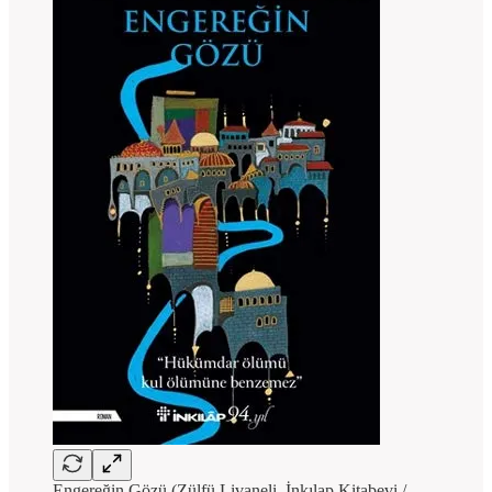
Engereğin Gözü (Zülfü Livaneli, İnkılap Kitabevi /