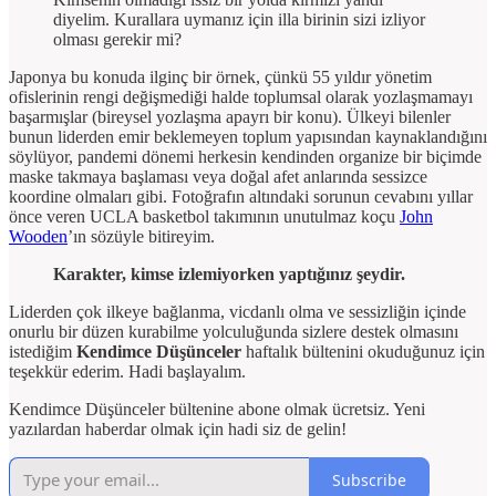
diyelim. Kurallara uymanız için illa birinin sizi izliyor
olması gerekir mi?
Japonya bu konuda ilginç bir örnek, çünkü 55 yıldır yönetim
ofislerinin rengi değişmediği halde toplumsal olarak yozlaşmamayı
başarmışlar (bireysel yozlaşma apayrı bir konu). Ülkeyi bilenler
bunun liderden emir beklemeyen toplum yapısından kaynaklandığını
söylüyor, pandemi dönemi herkesin kendinden organize bir biçimde
maske takmaya başlaması veya doğal afet anlarında sessizce
koordine olmaları gibi. Fotoğrafın altındaki sorunun cevabını yıllar
önce veren UCLA basketbol takımının unutulmaz koçu
John
Wooden
’ın sözüyle bitireyim.
Karakter, kimse izlemiyorken yaptığınız şeydir.
Liderden çok ilkeye bağlanma, vicdanlı olma ve sessizliğin içinde
onurlu bir düzen kurabilme yolculuğunda sizlere destek olmasını
istediğim
Kendimce Düşünceler
haftalık bültenini okuduğunuz için
teşekkür ederim. Hadi başlayalım.
Kendimce Düşünceler bültenine abone olmak ücretsiz. Yeni
yazılardan haberdar olmak için hadi siz de gelin!
Subscribe