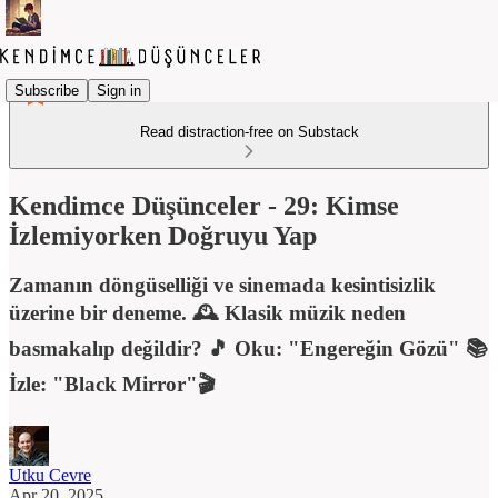
Subscribe
Sign in
Read distraction-free on Substack
Kendimce Düşünceler - 29: Kimse
İzlemiyorken Doğruyu Yap
Zamanın döngüselliği ve sinemada kesintisizlik
üzerine bir deneme. 🕰️ Klasik müzik neden
basmakalıp değildir? 🎵 Oku: "Engereğin Gözü" 📚
İzle: "Black Mirror"🎬
Utku Cevre
Apr 20, 2025