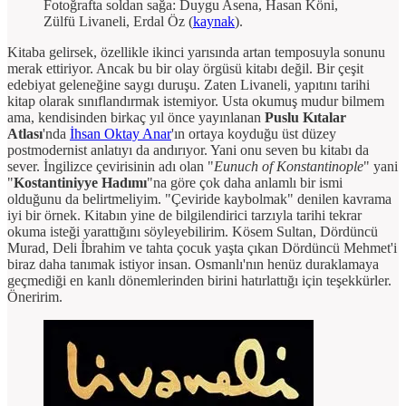
Fotoğrafta soldan sağa: Duygu Asena, Hasan Köni,
Zülfü Livaneli, Erdal Öz (
kaynak
).
Kitaba gelirsek, özellikle ikinci yarısında artan temposuyla sonunu
merak ettiriyor. Ancak bu bir olay örgüsü kitabı değil. Bir çeşit
edebiyat geleneğine saygı duruşu. Zaten Livaneli, yapıtını tarihi
kitap olarak sınıflandırmak istemiyor. Usta okumuş mudur bilmem
ama, kendisinden birkaç yıl önce yayınlanan
Puslu Kıtalar
Atlası
'nda
İhsan Oktay Anar
'ın ortaya koyduğu üst düzey
postmodernist anlatıyı da andırıyor. Yani onu seven bu kitabı da
sever. İngilizce çevirisinin adı olan "
Eunuch of Konstantinople
" yani
"
Kostantiniyye Hadımı
"na göre çok daha anlamlı bir ismi
olduğunu da belirtmeliyim. "Çeviride kaybolmak" denilen kavrama
iyi bir örnek. Kitabın yine de bilgilendirici tarzıyla tarihi tekrar
okuma isteği yarattığını söyleyebilirim. Kösem Sultan, Dördüncü
Murad, Deli İbrahim ve tahta çocuk yaşta çıkan Dördüncü Mehmet'i
biraz daha tanımak istiyor insan. Osmanlı'nın henüz duraklamaya
geçmediği en kanlı dönemlerinden birini hatırlattığı için teşekkürler.
Öneririm.