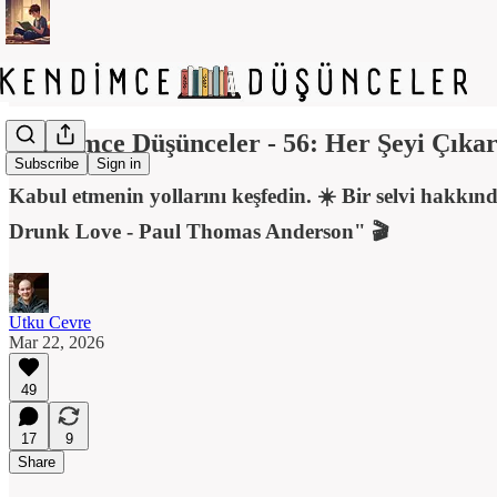
Kendimce Düşünceler - 56: Her Şeyi Çıkar
Subscribe
Sign in
Kabul etmenin yollarını keşfedin. ☀️ Bir selvi hakk
Drunk Love - Paul Thomas Anderson" 🎬
Utku Cevre
Mar 22, 2026
49
17
9
Share