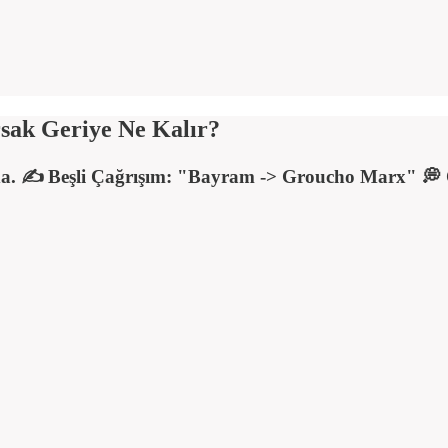
sak Geriye Ne Kalır?
ında. ✍️ Beşli Çağrışım: "Bayram -> Groucho Marx" 💭