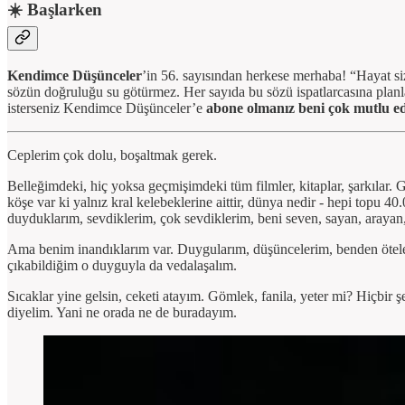
☀️ Başlarken
Kendimce Düşünceler
’in 56. sayısından herkese merhaba! “Hayat si
sözün doğruluğu su götürmez. Her sayıda bu sözü ispatlarcasına planlar
isterseniz Kendimce Düşünceler’e
abone olmanız beni çok mutlu e
Ceplerim çok dolu, boşaltmak gerek.
Belleğimdeki, hiç yoksa geçmişimdeki tüm filmler, kitaplar, şarkılar. 
köşe var ki yalnız kral kelebeklerine aittir, dünya nedir - hepi topu 
duyduklarım, sevdiklerim, çok sevdiklerim, beni seven, sayan, arayan, 
Ama benim inandıklarım var. Duygularım, düşüncelerim, benden öteleri
çıkabildiğim o duyguyla da vedalaşalım.
Sıcaklar yine gelsin, ceketi atayım. Gömlek, fanila, yeter mi? Hiçbi
diyelim. Yani ne orada ne de buradayım.