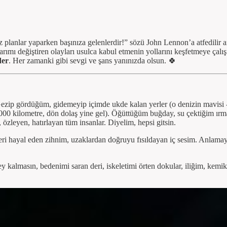
z planlar yaparken başınıza gelenlerdir!” sözü John Lennon’a atfedilir
ımı değiştiren olayları usulca kabul etmenin yollarını keşfetmeye çalışı
der
. Her zamanki gibi sevgi ve şans yanınızda olsun. 🍀
Gezip gördüğüm, gidemeyip içimde ukde kalan yerler (o denizin mavisi - i
40.000 kilometre, dön dolaş yine gel). Öğüttüğüm buğday, su çektiğim ır
özleyen, hatırlayan tüm insanlar. Diyelim, hepsi gitsin.
 hayal eden zihnim, uzaklardan doğruyu fısıldayan iç sesim. Anlamaya 
r şey kalmasın, bedenimi saran deri, iskeletimi örten dokular, iliğim, 