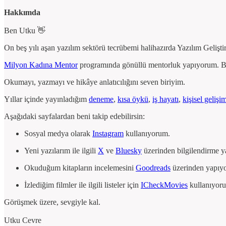
Hakkımda
Ben Utku 👋
On beş yılı aşan yazılım sektörü tecrübemi halihazırda Yazılım Geliş
Milyon Kadına Mentor
programında gönüllü mentorluk yapıyorum. B
Okumayı, yazmayı ve hikâye anlatıcılığını seven biriyim.
Yıllar içinde yayınladığım
deneme
,
kısa öykü
,
iş hayatı
,
kişisel gelişi
Aşağıdaki sayfalardan beni takip edebilirsin:
Sosyal medya olarak
Instagram
kullanıyorum.
Yeni yazılarım ile ilgili
X
ve
Bluesky
üzerinden bilgilendirme 
Okuduğum kitapların incelemesini
Goodreads
üzerinden yapıy
İzlediğim filmler ile ilgili listeler için
ICheckMovies
kullanıyor
Görüşmek üzere, sevgiyle kal.
Utku Cevre