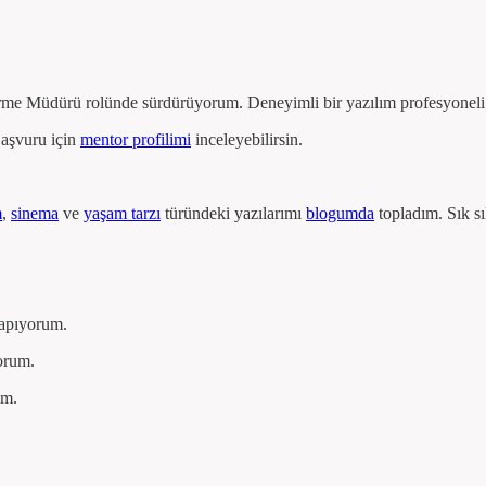
tirme Müdürü rolünde sürdürüyorum. Deneyimli bir yazılım profesyoneli
aşvuru için
mentor profilimi
inceleyebilirsin.
m
,
sinema
ve
yaşam tarzı
türündeki yazılarımı
blogumda
topladım. Sık sı
yapıyorum.
orum.
um.