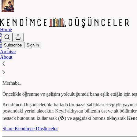
Home
Notes
Chat
Subscribe
Sign in
Blog
Archive
Kendimce Düşünceler'e Hoş Ge
About
Merhaba,
Öncelikle öğrenme ve gelişim yolculuğumda bana eşlik ettiğin için te
Kendimce Düşünceler, iki haftada bir pazar sabahları sevgiyle yayınlanan
postandaki yerini alacaktır. Keyif aldıysan bültenin üst ve alt bölümle
restack butonunu kullanarak (🔁) ve aşağıdaki butona tıklayarak
Kend
Share Kendimce Düşünceler