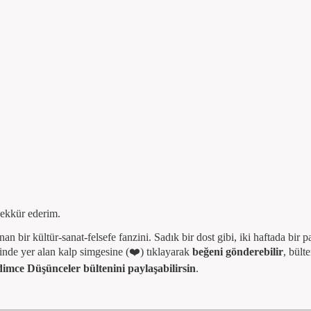
ldin
şekkür ederim.
 bir kültür-sanat-felsefe fanzini. Sadık bir dost gibi, iki haftada bir p
rinde yer alan kalp simgesine (❤️) tıklayarak
beğeni gönderebilir
, bült
imce Düşünceler bültenini paylaşabilirsin
.