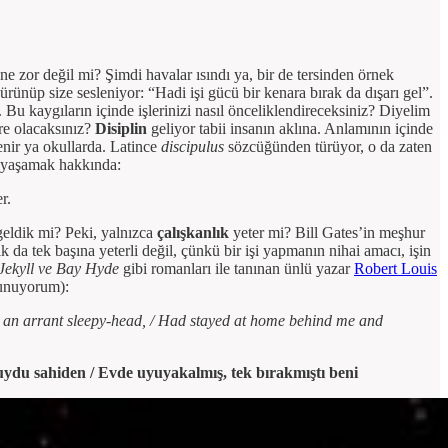
e zor değil mi? Şimdi havalar ısındı ya, bir de tersinden örnek
rünüp size sesleniyor: “Hadi işi gücü bir kenara bırak da dışarı gel”.
u kaygıların içinde işlerinizi nasıl önceliklendireceksiniz? Diyelim
re olacaksınız?
Disiplin
geliyor tabii insanın aklına. Anlamının içinde
enir ya okullarda. Latince
discipulus
sözcüğünden türüyor, o da zaten
m yaşamak hakkında:
r.
 geldik mi? Peki, yalnızca
çalışkanlık
yeter mi? Bill Gates’in meşhur
ık da tek başına yeterli değil, çünkü bir işi yapmanın nihai amacı, işin
Jekyll ve Bay Hyde
gibi romanları ile tanınan ünlü yazar
Robert Louis
 sunuyorum):
ike an arrant sleepy-head, / Had stayed at home behind me and
uydu sahiden / Evde uyuyakalmış, tek bırakmıştı beni