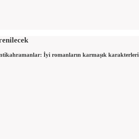
renilecek
 Antikahramanlar: İyi romanların karmaşık karakterler