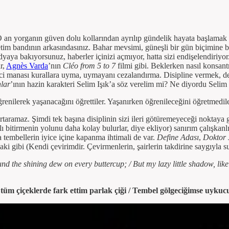
O an yorganın güven dolu kollarından ayrılıp gündelik hayata başlamak n
etim bandının arkasındasınız. Bahar mevsimi, güneşli bir gün biçimine bü
 bakıyorsunuz, haberler içinizi açmıyor, hatta sizi endişelendiriyor. B
r,
Agnès Varda
’nın
Cléo from 5 to 7
filmi gibi. Beklerken nasıl konsant
nci manası kurallara uyma, uymayanı cezalandırma. Disipline vermek, d
lar
’ının hazin karakteri Selim Işık’a söz verelim mi? Ne diyordu Seli
enilerek yaşanacağını öğrettiler. Yaşanırken öğrenileceğini öğretmedile
kurtaramaz. Şimdi tek başına disiplinin sizi ileri götüremeyeceği noktaya
ızlı bitirmenin yolunu daha kolay bulurlar, diye ekliyor) sanırım çalışkanl
 tembellerin iyice içine kapanma ihtimali de var.
Define Adası
,
Doktor 
daki gibi (Kendi çevirimdir. Çevirmenlerin, şairlerin takdirine saygıyla
und the shining dew on every buttercup; / But my lazy little shadow, l
tüm çiçeklerde fark ettim parlak çiği / Tembel gölgeciğimse uykuc