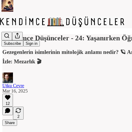
Kendimce Düşünceler - 24: Yaşanırken Öğ
Subscribe
Sign in
Gezegenlerin isimlerinin mitolojik anlamı nedir? 🪐
İzle: Mezarlık 🎬
Utku Cevre
Mar 16, 2025
12
2
Share