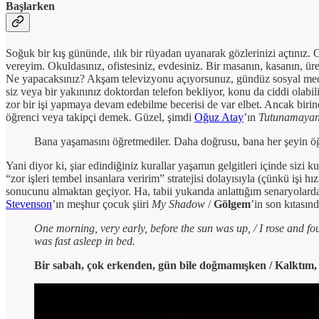
Başlarken
Soğuk bir kış gününde, ılık bir rüyadan uyanarak gözlerinizi açtınız. 
vereyim. Okuldasınız, ofistesiniz, evdesiniz. Bir masanın, kasanın, ür
Ne yapacaksınız? Akşam televizyonu açıyorsunuz, gündüz sosyal medyaya
siz veya bir yakınınız doktordan telefon bekliyor, konu da ciddi olabili
zor bir işi yapmaya devam edebilme becerisi de var elbet. Ancak biri
öğrenci veya takipçi demek. Güzel, şimdi
Oğuz Atay
’ın
Tutunamayan
Bana yaşamasını öğretmediler. Daha doğrusu, bana her şeyin öğr
Yani diyor ki, şiar edindiğiniz kurallar yaşamın gelgitleri içinde sizi 
“zor işleri tembel insanlara veririm” stratejisi dolayısıyla (çünkü işi h
sonucunu almaktan geçiyor. Ha, tabii yukarıda anlattığım senaryolarda
Stevenson
’ın meşhur çocuk şiiri
My Shadow
/
Gölgem
’in son kıtasın
One morning, very early, before the sun was up, / I rose and fo
was fast asleep in bed.
Bir sabah, çok erkenden, gün bile doğmamışken / Kalktım, 