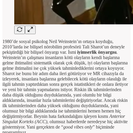
1980’de sosyal psikolog Neil Weinstein’ın ortaya koyduğu,
2010’larda ise bilişsel nörobilim profesörü Tali Sharot’un deneyle
pekiştirdiği bir bilişsel önyargı var. İsmi
iyimserlik önyargısı
.
Weinstein’ın çalışması insanların kötü olayların kendi başlarına
gelme ihtimalini sistematik olarak çok düşük, iyi olayların başlarına
gelme ihtimalini ise çok yüksek tahminlediklerini ortaya koyuyor.
Sharot ise bunu bir adım daha ileri götürüyor ve MR cihazıyla da
izleyerek, insanlara başlarına gelebilecek kötü olayların olasılığı ile
ilgili tahmin yaptırdıktan sonra gerçek istatistikleri de onlara iletiyor
ve yeni bir tahmin yapmalarını istiyor. Riskin ilk tahminlerinden
daha düşük olduğunu duyduklarında, yani olumlu bir bilgi
aldıklarında, insanlar hızla tahminlerini değiştiriyorlar. Ancak riskin
ilk tahminlerinden daha yüksek olduğunu duyduklarında, yani
olumsuz bir bilgi aldıklarında ise tahminlerini hemen hemen hiç
değiştirmiyorlar. Beynin hata farkındalığını işleyen kısmı
Anterior
Singulat Korteks (ACC)
, olumsuz haberlerde neredeyse hiç aktivite
göstermiyor. Yani gerçekten de “
good vibes only
” biçiminde
programlıyız.