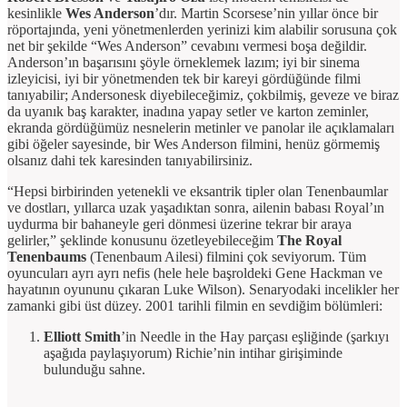
kesinlikle
Wes Anderson
’dır. Martin Scorsese’nin yıllar önce bir
röportajında, yeni yönetmenlerden yerinizi kim alabilir sorusuna çok
net bir şekilde “Wes Anderson” cevabını vermesi boşa değildir.
Anderson’ın başarısını şöyle örneklemek lazım; iyi bir sinema
izleyicisi, iyi bir yönetmenden tek bir kareyi gördüğünde filmi
tanıyabilir; Andersonesk diyebileceğimiz, çokbilmiş, geveze ve biraz
da uyanık baş karakter, inadına yapay setler ve karton zeminler,
ekranda gördüğümüz nesnelerin metinler ve panolar ile açıklamaları
gibi öğeler sayesinde, bir Wes Anderson filmini, henüz görmemiş
olsanız dahi tek karesinden tanıyabilirsiniz.
“Hepsi birbirinden yetenekli ve eksantrik tipler olan Tenenbaumlar
ve dostları, yıllarca uzak yaşadıktan sonra, ailenin babası Royal’ın
uydurma bir bahaneyle geri dönmesi üzerine tekrar bir araya
gelirler,” şeklinde konusunu özetleyebileceğim
The Royal
Tenenbaums
(Tenenbaum Ailesi) filmini çok seviyorum. Tüm
oyuncuları ayrı ayrı nefis (hele hele başroldeki Gene Hackman ve
hayatının oyununu çıkaran Luke Wilson). Senaryodaki incelikler her
zamanki gibi üst düzey. 2001 tarihli filmin en sevdiğim bölümleri:
Elliott Smith
’in Needle in the Hay parçası eşliğinde (şarkıyı
aşağıda paylaşıyorum) Richie’nin intihar girişiminde
bulunduğu sahne.