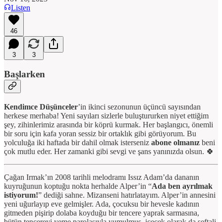
Listen
46
3
3
Başlarken
Kendimce Düşünceler
’in ikinci sezonunun üçüncü sayısından
herkese merhaba! Yeni sayıları sizlerle buluştururken niyet ettiğim
şey, zihinlerimiz arasında bir köprü kurmak. Her başlangıcı, önemli
bir soru için kafa yoran sessiz bir ortaklık gibi görüyorum. Bu
yolculuğa iki haftada bir dahil olmak isterseniz
abone olmanız
beni
çok mutlu eder. Her zamanki gibi sevgi ve şans yanınızda olsun. 🍀
Çağan Irmak’ın 2008 tarihli melodramı Issız Adam’da dananın
kuyruğunun koptuğu nokta herhalde Alper’in “
Ada ben ayrılmak
istiyorum!
” dediği sahne. Mizanseni hatırlatayım. Alper’in annesini
yeni uğurlayıp eve gelmişler. Ada, çocuksu bir hevesle kadının
gitmeden pişirip dolaba koyduğu bir tencere yaprak sarmasına,
bütün tencereyi yeme parolasıyla yumulmuş, içecek olarak da şeftali