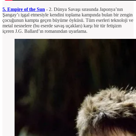
5. Empire of the Sun
-
2. Dünya Savaşı sırasında Japonya’nın
Şangay’ı işgal etmesiyle kendini toplama kampında bulan bir zengin
çocuğunun kampta geçen büyüme öyküsü. Tüm eserleri teknoloji ve
metal nesnelere (bu eserde savaş uçakları) karşı bir tür fetişizm
içeren J.G. Ballard’ın romanından uyarlama.