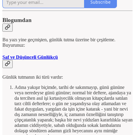
Subscribe
Blogumdan
Bu yazı yine geçmişten, günlük tutma üzerine bir çeşitleme.
Buyurunuz:
Saf ve Düşünceli Günlükçü
Günlük tutmanın iki türü vardır:
Adına yakışır biçimde, tarihi de sakınmayıp, günü gününe
veya neredeyse günü gününe; normal bir deftere, ajandaya ya
da tercihen asıl işi kırtasiyecilik olmayan kitapçılarda satılan
tarz ciltli defterlere; o gün ne yaşandıysa olay atlamadan ve
fakat duyguları, yargıları da işin içine katarak - yani bir nevi
dış zamanın nesnelliğiyle, iç zamanın öznelliğini tanıştırıp
çöpçatanlık yaparak; başka bir nevi yıldızları kararlılıkla sayan
adamın ciddiyetiyle, sabah olduğunda sokak lambalarını
dolaşıp söndüren adamın gizli heyecanını aynı mimiğe