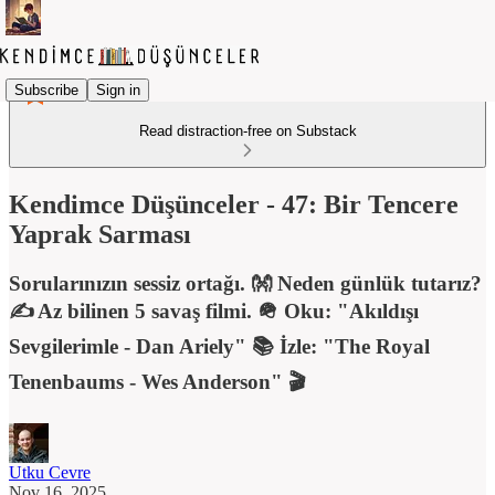
Subscribe
Sign in
Read distraction-free on Substack
Kendimce Düşünceler - 47: Bir Tencere
Yaprak Sarması
Sorularınızın sessiz ortağı. 👐 Neden günlük tutarız?
✍️ Az bilinen 5 savaş filmi. 🪖 Oku: "Akıldışı
Sevgilerimle - Dan Ariely" 📚 İzle: "The Royal
Tenenbaums - Wes Anderson" 🎬
Utku Cevre
Nov 16, 2025