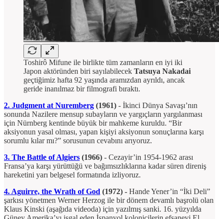
Toshirô Mifune ile birlikte tüm zamanların en iyi iki
Japon aktöründen biri sayılabilecek
Tatsuya Nakadai
geçtiğimiz hafta 92 yaşında aramızdan ayrıldı, ancak
geride inanılmaz bir filmografi bıraktı.
2. Judgment at Nuremberg
(1961)
-
İkinci Dünya Savaşı’nın
sonunda Nazilere mensup subayların ve yargıçların yargılanması
için Nürnberg kentinde büyük bir mahkeme kuruldu. “Bir
aksiyonun yasal olması, yapan kişiyi aksiyonun sonuçlarına karşı
sorumlu kılar mı?” sorusunun cevabını arıyoruz.
3. The Battle of Algiers
(1966)
-
Cezayir’in 1954-1962 arası
Fransa’ya karşı yürüttüğü ve bağımsızlıklarına kadar süren direniş
hareketini yarı belgesel formatında izliyoruz.
4. Aguirre, the Wrath of God
(1972) -
Hande Yener’in “İki Deli”
şarkısı yönetmen Werner Herzog ile bir dönem devamlı başrolü olan
Klaus Kinski (aşağıda videoda) için yazılmış sanki. 16. yüzyılda
Güney Amerika’yı işgal eden İspanyol kolonicilerin efsanevi El