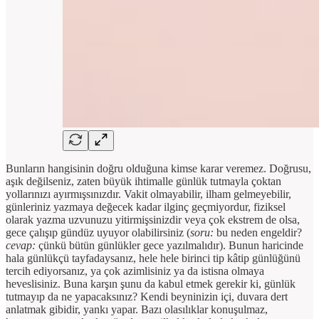
Bunların hangisinin doğru olduğuna kimse karar veremez. Doğrusu,
aşık değilseniz, zaten büyük ihtimalle günlük tutmayla çoktan
yollarınızı ayırmışsınızdır. Vakit olmayabilir, ilham gelmeyebilir,
günleriniz yazmaya değecek kadar ilginç geçmiyordur, fiziksel
olarak yazma uzvunuzu yitirmişsinizdir veya çok ekstrem de olsa,
gece çalışıp gündüz uyuyor olabilirsiniz (
soru:
bu neden engeldir?
cevap:
çünkü bütün günlükler gece yazılmalıdır). Bunun haricinde
hala günlükçü tayfadaysanız, hele hele birinci tip kâtip günlüğünü
tercih ediyorsanız, ya çok azimlisiniz ya da istisna olmaya
heveslisiniz. Buna karşın şunu da kabul etmek gerekir ki, günlük
tutmayıp da ne yapacaksınız? Kendi beyninizin içi, duvara dert
anlatmak gibidir, yankı yapar. Bazı olasılıklar konuşulmaz,