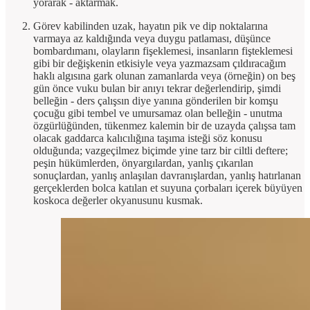
yorarak - aktarmak.
Görev kabilinden uzak, hayatın pik ve dip noktalarına
varmaya az kaldığında veya duygu patlaması, düşünce
bombardımanı, olayların fişeklemesi, insanların fişteklemesi
gibi bir değişkenin etkisiyle veya yazmazsam çıldıracağım
haklı algısına gark olunan zamanlarda veya (örneğin) on beş
gün önce vuku bulan bir anıyı tekrar değerlendirip, şimdi
belleğin - ders çalışsın diye yanına gönderilen bir komşu
çocuğu gibi tembel ve umursamaz olan belleğin - unutma
özgürlüğünden, tükenmez kalemin bir de uzayda çalışsa tam
olacak gaddarca kalıcılığına taşıma isteği söz konusu
olduğunda; vazgeçilmez biçimde yine tarz bir ciltli deftere;
peşin hükümlerden, önyargılardan, yanlış çıkarılan
sonuçlardan, yanlış anlaşılan davranışlardan, yanlış hatırlanan
gerçeklerden bolca katılan et suyuna çorbaları içerek büyüyen
koskoca değerler okyanusunu kusmak.