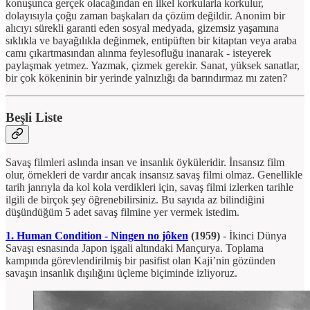
konuşunca gerçek olacağından en ilkel korkularla korkulur,
dolayısıyla çoğu zaman başkaları da çözüm değildir. Anonim bir
alıcıyı sürekli garanti eden sosyal medyada, gizemsiz yaşamına
sıklıkla ve bayağılıkla değinmek, entipüften bir kitaptan veya araba
camı çıkartmasından alınma feylesofluğu inanarak - isteyerek
paylaşmak yetmez. Yazmak, çizmek gerekir. Sanat, yüksek sanatlar,
bir çok kökeninin bir yerinde yalnızlığı da barındırmaz mı zaten?
Beşli Liste
Savaş filmleri aslında insan ve insanlık öyküleridir. İnsansız film
olur, örnekleri de vardır ancak insansız savaş filmi olmaz. Genellikle
tarih janrıyla da kol kola verdikleri için, savaş filmi izlerken tarihle
ilgili de birçok şey öğrenebilirsiniz. Bu sayıda az bilindiğini
düşündüğüm 5 adet savaş filmine yer vermek istedim.
1. Human Condition - Ningen no jôken
(1959)
-
İkinci Dünya
Savaşı esnasında Japon işgali altındaki Mançurya. Toplama
kampında görevlendirilmiş bir pasifist olan Kaji’nin gözünden
savaşın insanlık dışılığını üçleme biçiminde izliyoruz.