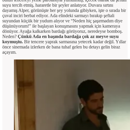
suyu tercih etmiş, hararetle bir şeyler anlatıyor. Duvara sırtını
dayamış Alper, görünüşte her şey yolunda gibiyken, işte o sırada bir
çuval inciri berbat ediyor. Ada elindeki sarmayı bırakıp şeftali
suyundan küçük bir yudum alıyor ve “Neden hiç şaşırmadım diye
düşünüyorum!” ile başlayan konuşmasını yapmak için kameraya
dönüyor. Ayağa kalkarken bardağı görüyoruz, neredeyse bomboş.
Neden?
Çünkü Ada en başında bardağa çok az meyve suyu
koymuştu.
Bir tencere yaprak sarmasına yetecek kadar değil. Yıllar
önce sinemada izlerken de bana tuhaf gelen bu detayı gelin biraz
açayım.