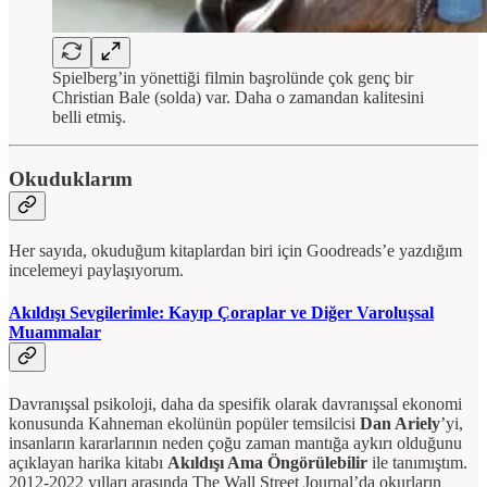
Spielberg’in yönettiği filmin başrolünde çok genç bir
Christian Bale (solda) var. Daha o zamandan kalitesini
belli etmiş.
Okuduklarım
Her sayıda, okuduğum kitaplardan biri için Goodreads’e yazdığım
incelemeyi paylaşıyorum.
Akıldışı Sevgilerimle: Kayıp Çoraplar ve Diğer Varoluşsal
Muammalar
Davranışsal psikoloji, daha da spesifik olarak davranışsal ekonomi
konusunda Kahneman ekolünün popüler temsilcisi
Dan Ariely
’yi,
insanların kararlarının neden çoğu zaman mantığa aykırı olduğunu
açıklayan harika kitabı
Akıldışı Ama Öngörülebilir
ile tanımıştım.
2012-2022 yılları arasında The Wall Street Journal’da okurların