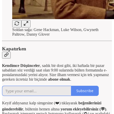
Soldan sağa: Gene Hackman, Luke Wilson, Gwyneth
Paltrow, Danny Glover
Kapatırken
Kendimce Düşünceler
, sadık bir dost gibi, iki haftada bir pazar
sabahları söz verdiği saat olan 9:00 sularında bülten formatında e-
postalarınızdaki yerini alıyor. Size ilham vermesi için tek yapmanız
gereken ücretsiz bir biçimde
abone olmak
.
Subscribe
Keyif aldıysanız kalp simgesine (❤️) tıklayarak
beğenilerinizi
gönderebilir
, bültenin hemen altına
yorum ekleyebilirsiniz (💬)
.
Paylaşmak isterseniz restack butonunu kullanarak (🔁) ve aşağıdaki