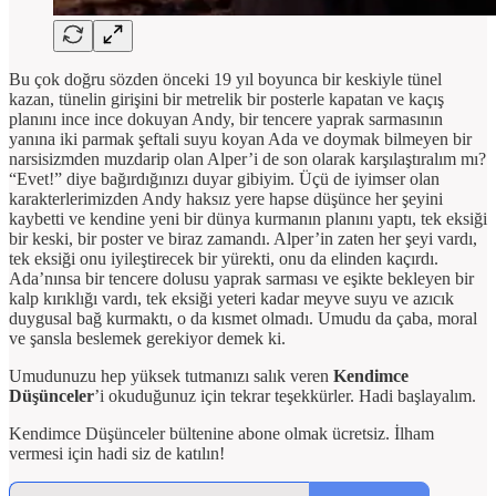
Bu çok doğru sözden önceki 19 yıl boyunca bir keskiyle tünel
kazan, tünelin girişini bir metrelik bir posterle kapatan ve kaçış
planını ince ince dokuyan Andy, bir tencere yaprak sarmasının
yanına iki parmak şeftali suyu koyan Ada ve doymak bilmeyen bir
narsisizmden muzdarip olan Alper’i de son olarak karşılaştıralım mı?
“Evet!” diye bağırdığınızı duyar gibiyim. Üçü de iyimser olan
karakterlerimizden Andy haksız yere hapse düşünce her şeyini
kaybetti ve kendine yeni bir dünya kurmanın planını yaptı, tek eksiği
bir keski, bir poster ve biraz zamandı. Alper’in zaten her şeyi vardı,
tek eksiği onu iyileştirecek bir yürekti, onu da elinden kaçırdı.
Ada’nınsa bir tencere dolusu yaprak sarması ve eşikte bekleyen bir
kalp kırıklığı vardı, tek eksiği yeteri kadar meyve suyu ve azıcık
duygusal bağ kurmaktı, o da kısmet olmadı. Umudu da çaba, moral
ve şansla beslemek gerekiyor demek ki.
Umudunuzu hep yüksek tutmanızı salık veren
Kendimce
Düşünceler
’i okuduğunuz için tekrar teşekkürler. Hadi başlayalım.
Kendimce Düşünceler bültenine abone olmak ücretsiz. İlham
vermesi için hadi siz de katılın!