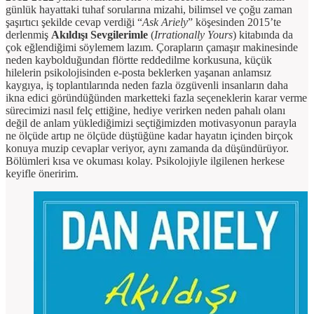
günlük hayattaki tuhaf sorularına mizahi, bilimsel ve çoğu zaman
şaşırtıcı şekilde cevap verdiği “
Ask Ariely
” köşesinden 2015’te
derlenmiş
Akıldışı Sevgilerimle
(
Irrationally Yours
) kitabında da
çok eğlendiğimi söylemem lazım. Çorapların çamaşır makinesinde
neden kaybolduğundan flörtte reddedilme korkusuna, küçük
hilelerin psikolojisinden e-posta beklerken yaşanan anlamsız
kaygıya, iş toplantılarında neden fazla özgüvenli insanların daha
ikna edici göründüğünden marketteki fazla seçeneklerin karar verme
sürecimizi nasıl felç ettiğine, hediye verirken neden pahalı olanı
değil de anlam yüklediğimizi seçtiğimizden motivasyonun parayla
ne ölçüde artıp ne ölçüde düştüğüne kadar hayatın içinden birçok
konuya muzip cevaplar veriyor, aynı zamanda da düşündürüyor.
Bölümleri kısa ve okuması kolay. Psikolojiyle ilgilenen herkese
keyifle öneririm.