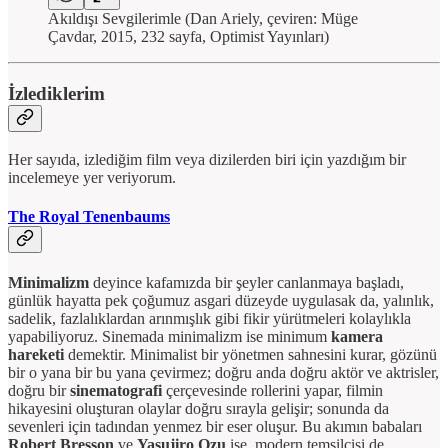
Akıldışı Sevgilerimle (Dan Ariely, çeviren: Müge
Çavdar, 2015, 232 sayfa, Optimist Yayınları)
İzlediklerim
Her sayıda, izlediğim film veya dizilerden biri için yazdığım bir
incelemeye yer veriyorum.
The Royal Tenenbaums
Minimalizm
deyince kafamızda bir şeyler canlanmaya başladı,
günlük hayatta pek çoğumuz asgari düzeyde uygulasak da, yalınlık,
sadelik, fazlalıklardan arınmışlık gibi fikir yürütmeleri kolaylıkla
yapabiliyoruz. Sinemada minimalizm ise minimum
kamera
hareketi
demektir. Minimalist bir yönetmen sahnesini kurar, gözünü
bir o yana bir bu yana çevirmez; doğru anda doğru aktör ve aktrisler,
doğru bir
sinematografi
çerçevesinde rollerini yapar, filmin
hikayesini oluşturan olaylar doğru sırayla gelişir; sonunda da
sevenleri için tadından yenmez bir eser oluşur. Bu akımın babaları
Robert Bresson
ve
Yasujiro Ozu
ise, modern temsilcisi de